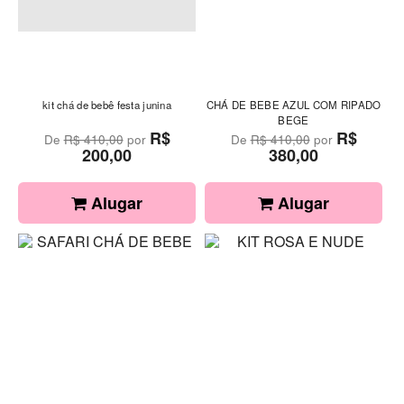
kit chá de bebê festa junina
CHÁ DE BEBE AZUL COM RIPADO
BEGE
R$
R$
De
R$ 410,00
por
De
R$ 410,00
por
200,00
380,00
Alugar
Alugar